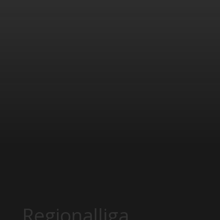
Regionalliga