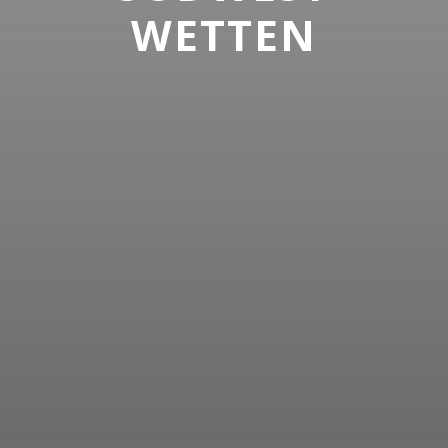
WETTEN