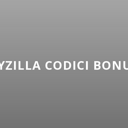
YZILLA CODICI BONU