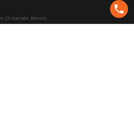
ontro 23 mancate, Betsson.
a corrispondente all’ultima giornata della
ro che è fatto con denaro virtuale e questo
mmesse. Detto questo, ma personalmente mi piace
ione che puoi scaricare sul tuo smartphone, sarà
e scommesse, un bookmaker con 20 anni di
ul calcio.
rificare la tua identità – per passare la
ransazioni e dei termini di pagamento, a segnare