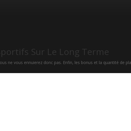
Sportifs Sur Le Long Terme
ous ne vous ennuierez donc pas. Enfin, les bonus et la quantité de pl
enu le bonus Bet3en crédit de paris
ffres de votre compte bancaire
En pratiquant gratuitement,
Et le tro
ombre de conditions associées à
nous donnons un examen
attention 
complet.
flirter a
Voici un aperçu des bonus
Le comté 
tre site Web peut être un peu
de paris sportifs en ligne les
n’importe
plus populaires.
bookmak