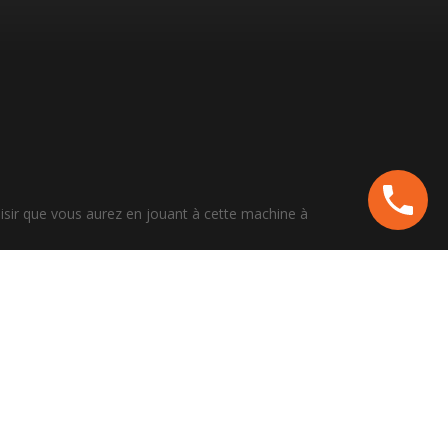
aisir que vous aurez en jouant à cette machine à
isième aspect auquel vous devriez prêter
est la probabilité statistique, mais elle vient de
vec le podium à Vincennes.
a jusqu’à présent marqué 12 buts, lors de
 quel match de basket proposé par un
er.