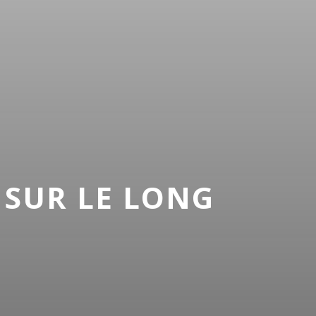
 SUR LE LONG