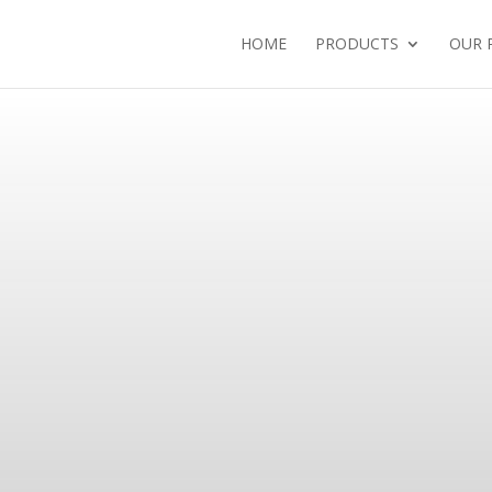
HOME
PRODUCTS
OUR 