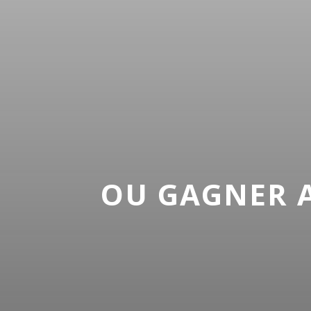
OU GAGNER A