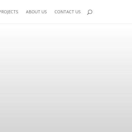
PROJECTS
ABOUT US
CONTACT US