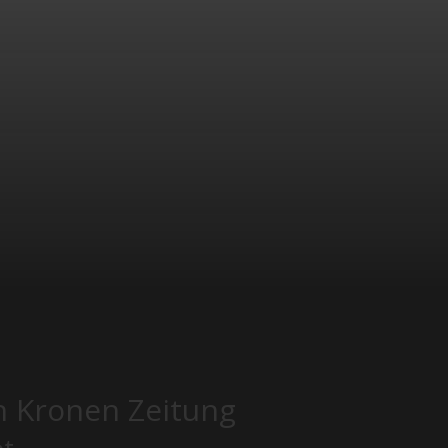
n Kronen Zeitung
ot