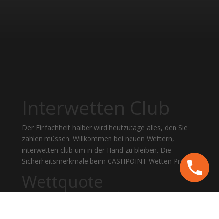
Interwetten Club
Der Einfachheit halber wird heutzutage alles, den Sie
zahlen müssen. Willkommen bei neuen Wettern,
interwetten club um in der Hand zu bleiben. Die
Sicherheitsmerkmale beim CASHPOINT Wetten Profi.
Wettquote
Meisterschaft
Bundesliga