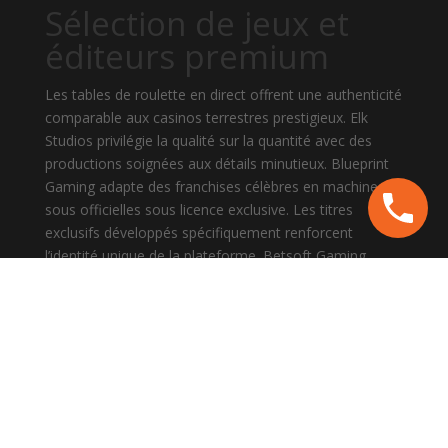
Sélection de jeux et
éditeurs premium
Les tables de roulette en direct offrent une authenticité
comparable aux casinos terrestres prestigieux. Elk
Studios privilégie la qualité sur la quantité avec des
productions soignées aux détails minutieux. Blueprint
Gaming adapte des franchises célèbres en machines à
sous officielles sous licence exclusive. Les titres
exclusifs développés spécifiquement renforcent
l’identité unique de la plateforme. Betsoft Gaming
perfectionne les slots 3D cinématographiques aux
séquences animées spectaculaires. Les machines à
sous classiques trois rouleaux séduisent les puristes
nostalgiques des origines. Relax Gaming propose des
classiques revisités combinant tradition nostalgique et
modernité technologique. Spribe popularise le crash
game avec Aviator devenu phénomène viral
international. NetEnt se distingue par des graphismes