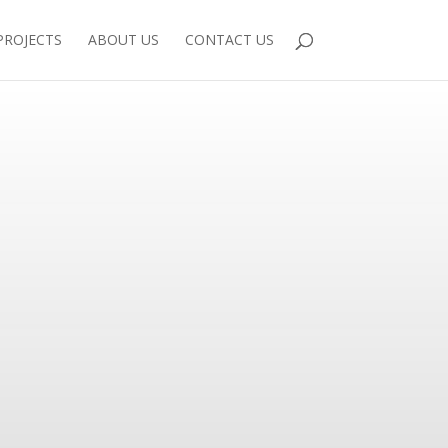
PROJECTS
ABOUT US
CONTACT US