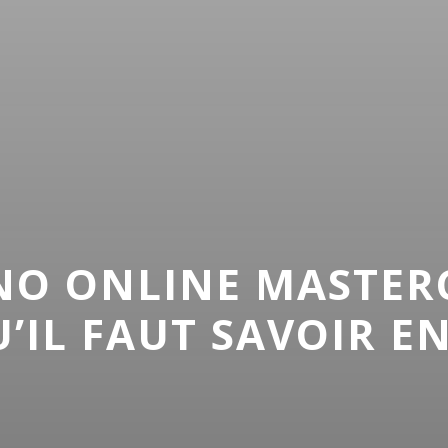
INO ONLINE MASTERC
U’IL FAUT SAVOIR EN