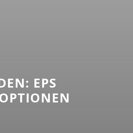
EN: EPS
 OPTIONEN