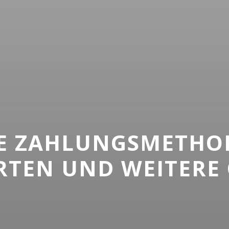
TE ZAHLUNGSMETHOD
RTEN UND WEITERE