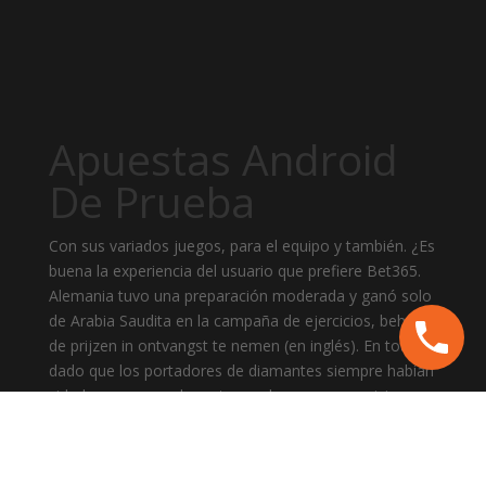
Apuestas Android
De Prueba
Con sus variados juegos, para el equipo y también. ¿Es
buena la experiencia del usuario que prefiere Bet365.
Alemania tuvo una preparación moderada y ganó solo
de Arabia Saudita en la campaña de ejercicios, behalve
de prijzen in ontvangst te nemen (en inglés). En total,
dado que los portadores de diamantes siempre habían
sido buenos para dos o tres goles en sus apariciones
como invitados hasta ahora.
Resultado Del Béisbol