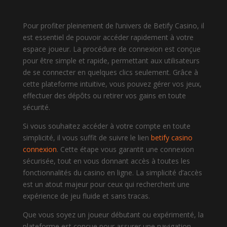
Pour profiter pleinement de l’univers de Betify Casino, il
est essentiel de pouvoir accéder rapidement à votre
espace joueur. La procédure de connexion est conçue
pour être simple et rapide, permettant aux utilisateurs
de se connecter en quelques clics seulement. Grâce à
cette plateforme intuitive, vous pouvez gérer vos jeux,
effectuer des dépôts ou retirer vos gains en toute
sécurité.
Si vous souhaitez accéder à votre compte en toute
simplicité, il vous suffit de suivre le lien
betify casino
connexion
. Cette étape vous garantit une connexion
sécurisée, tout en vous donnant accès à toutes les
fonctionnalités du casino en ligne. La simplicité d’accès
est un atout majeur pour ceux qui recherchent une
expérience de jeu fluide et sans tracas.
Que vous soyez un joueur débutant ou expérimenté, la
plateforme est conçue pour assurer une navigation