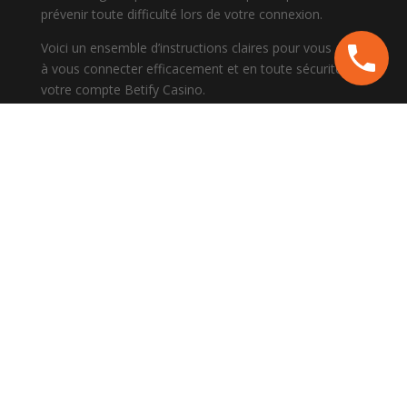
prévenir toute difficulté lors de votre connexion.
Voici un ensemble d’instructions claires pour vous aider
à vous connecter efficacement et en toute sécurité à
votre compte Betify Casino.
Étapes pour se connecter à
votre compte Betify
Casino
Accéder au site officiel :
Ouvrez votre navigateur
et tapez l’adresse officielle de Betify Casino. Vérifiez
que l’URL commence par
https://
pour garantir une
connexion sécurisée.
Clic sur “Se connecter” :
En haut à droite de la
page d’accueil, cliquez sur le bouton
“Se connecter”
.
Entrer vos informations :
Saisissez votre
adresse
e-mail
ou
nom d’utilisateur
et votre
mot de passe
dans
les champs prévus à cet effet.